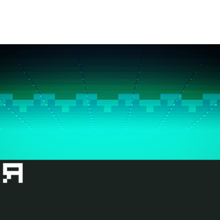
тництво
Контакти