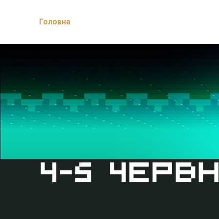
Головна
Програма
Спікери
Співробі