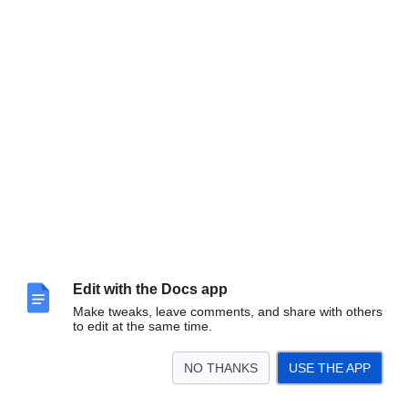
Edit with the Docs app
Інформаційне повідомлення
Шановні колеги!
Make tweaks, leave comments, and share with others
Запрошуємо вас взяти участь у роботі
to edit at the same time.
Всеукраїнської науково-методичної онлайн-
конференції
«
ОСВІТА В ЦИФРОВОМУ СВІТІ
»,
NO THANKS
USE THE APP
яка відбудеться
4 березня 2026 р.
на базі комунального закладу Сумський обласний