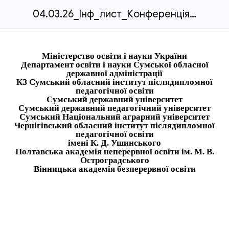
04.03.26_Інф_лист_Конференція_Освіта в цифровому світі.docx
Міністерство освіти і науки України
Департамент освіти і науки Сумської обласної
державної адміністрації
КЗ Сумський обласний інститут післядипломної
педагогічної освіти
Сумський державний університет
Сумський державний педагогічний університет
Сумський Національний аграрний університет
Чернігівський обласний інститут післядипломної
педагогічної освіти
імені К. Д. Ушинського
Полтавська академія неперервної освіти ім. М. В.
Остроградського
Вінницька академія безперервної освіти