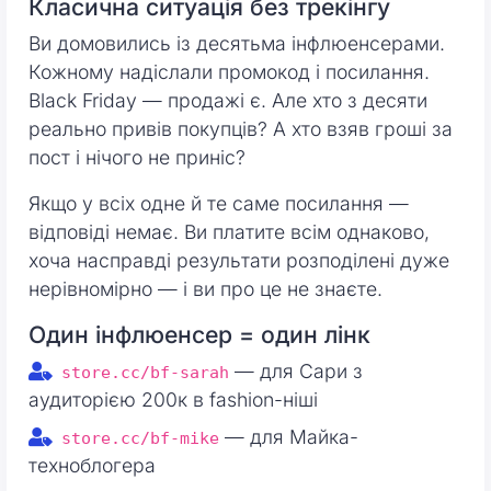
Класична ситуація без трекінгу
Ви домовились із десятьма інфлюенсерами.
Кожному надіслали промокод і посилання.
Black Friday — продажі є. Але хто з десяти
реально привів покупців? А хто взяв гроші за
пост і нічого не приніс?
Якщо у всіх одне й те саме посилання —
відповіді немає. Ви платите всім однаково,
хоча насправді результати розподілені дуже
нерівномірно — і ви про це не знаєте.
Один інфлюенсер = один лінк
— для Сари з
store.cc/bf-sarah
аудиторією 200к в fashion-ніші
— для Майка-
store.cc/bf-mike
техноблогера