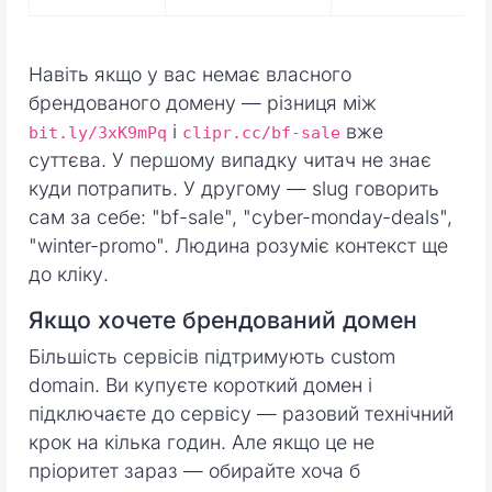
Навіть якщо у вас немає власного
брендованого домену — різниця між
і
вже
bit.ly/3xK9mPq
clipr.cc/bf-sale
суттєва. У першому випадку читач не знає
куди потрапить. У другому — slug говорить
сам за себе: "bf-sale", "cyber-monday-deals",
"winter-promo". Людина розуміє контекст ще
до кліку.
Якщо хочете брендований домен
Більшість сервісів підтримують custom
domain. Ви купуєте короткий домен і
підключаєте до сервісу — разовий технічний
крок на кілька годин. Але якщо це не
пріоритет зараз — обирайте хоча б