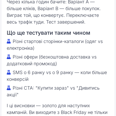
Через кілька годин бачите: Варіант A —
більше кліків, Варіант B — більше покупок.
Виграє той, що конвертує. Переключаєте
весь трафік туди. Тест завершений.
Що ще тестувати таким чином
Різні стартові сторінки-каталоги (одяг vs
електроніка)
Різні офери (безкоштовна доставка vs
додатковий промокод)
SMS о 6 ранку vs о 9 ранку — коли більше
конверсій
Різні CTA: "Купити зараз" vs "Дивитись
акції"
І ці висновки — золото для наступних
кампаній. Ви виходите з Black Friday не тільки