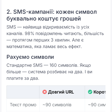
2. SMS-кампанії: кожен символ
буквально коштує грошей
SMS — найвища відкриваємість із усіх
каналів. 98% повідомлень читають, більшість
— протягом перших 3 хвилин. Але є
математика, яка ламає весь ефект.
Рахуємо символи
Стандартне SMS — 160 символів. Якщо
більше — система розбиває на два. І ви
платите за два.
Довгий URL
Коротки
Текст промо
~90 символів
~90 симво