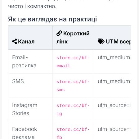
чисто і компактно.
Як це виглядає на практиці
Короткий
Канал
лінк
UTM всеред
Email-
utm_medium=em
store.cc/bf-
розсилка
email
SMS
utm_medium=s
store.cc/bf-
sms
Instagram
utm_source=ins
store.cc/bf-
Stories
ig
Facebook
utm_source=fa
store.cc/bf-
реклама
fb