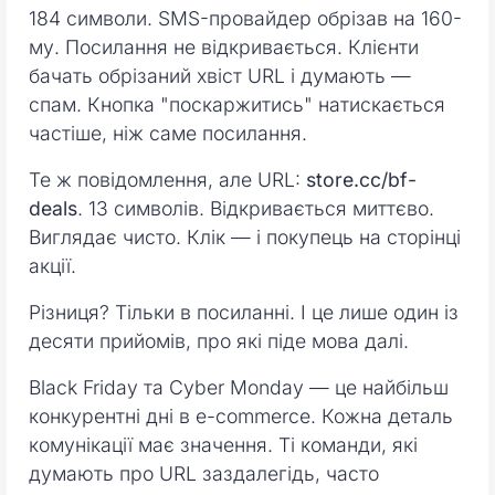
184 символи. SMS-провайдер обрізав на 160-
му. Посилання не відкривається. Клієнти
бачать обрізаний хвіст URL і думають —
спам. Кнопка "поскаржитись" натискається
частіше, ніж саме посилання.
Те ж повідомлення, але URL:
store.cc/bf-
deals
. 13 символів. Відкривається миттєво.
Виглядає чисто. Клік — і покупець на сторінці
акції.
Різниця? Тільки в посиланні. І це лише один із
десяти прийомів, про які піде мова далі.
Black Friday та Cyber Monday — це найбільш
конкурентні дні в e-commerce. Кожна деталь
комунікації має значення. Ті команди, які
думають про URL заздалегідь, часто