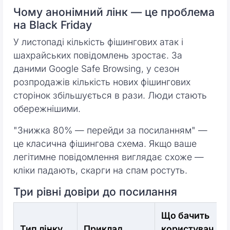
Чому анонімний лінк — це проблема
на Black Friday
У листопаді кількість фішингових атак і
шахрайських повідомлень зростає. За
даними Google Safe Browsing, у сезон
розпродажів кількість нових фішингових
сторінок збільшується в рази. Люди стають
обережнішими.
"Знижка 80% — перейди за посиланням" —
це класична фішингова схема. Якщо ваше
легітимне повідомлення виглядає схоже —
кліки падають, скарги на спам ростуть.
Три рівні довіри до посилання
Що бачить
Тип лінку
Приклад
користувач