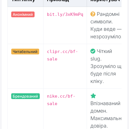
Рандомні
bit.ly/3xK9mPq
Анонімний
символи.
Куди веде —
незрозуміло.
Чіткий
clipr.cc/bf-
Читабельний
slug.
sale
Зрозуміло що
буде після
кліку.
nike.cc/bf-
Брендований
Впізнаваний
sale
домен.
Максимальна
довіра.