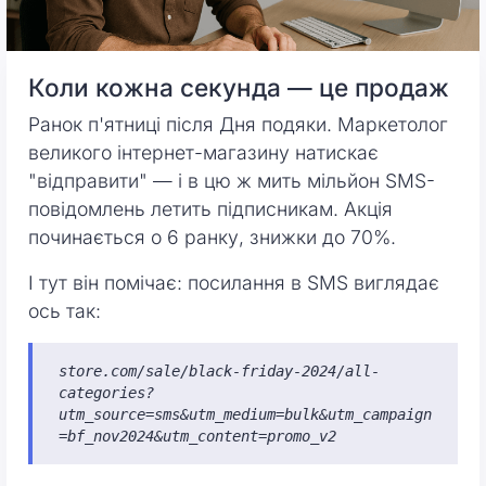
Коли кожна секунда — це продаж
Ранок п'ятниці після Дня подяки. Маркетолог
великого інтернет-магазину натискає
"відправити" — і в цю ж мить мільйон SMS-
повідомлень летить підписникам. Акція
починається о 6 ранку, знижки до 70%.
І тут він помічає: посилання в SMS виглядає
ось так:
store.com/sale/black-friday-2024/all-
categories?
utm_source=sms&utm_medium=bulk&utm_campaign
=bf_nov2024&utm_content=promo_v2