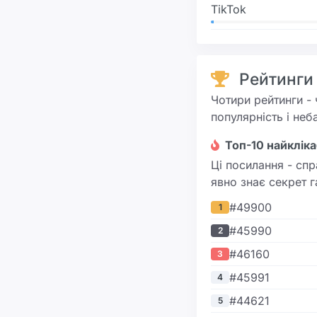
TikTok
Рейтинги
Чотири рейтинги - 
популярність і неб
Топ-10 найклік
Ці посилання - спр
явно знає секрет 
#49900
1
#45990
2
#46160
3
#45991
4
#44621
5