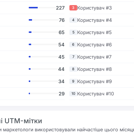
227
Користувач #3
3
76
Користувач #4
4
65
Користувач #5
5
54
Користувач #6
6
45
Користувач #7
7
44
Користувач #8
8
34
Користувач #9
9
29
Користувач #10
10
і UTM-мітки
 маркетологи використовували найчастіше цього місяц