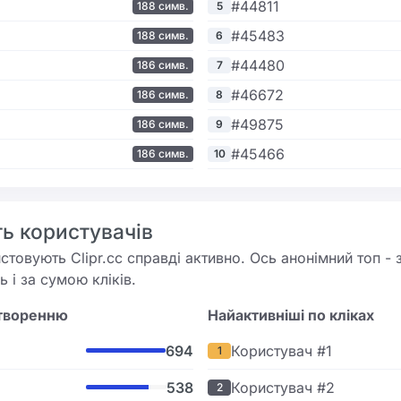
#44811
188 симв.
5
#45483
188 симв.
6
#44480
186 симв.
7
#46672
186 симв.
8
#49875
186 симв.
9
#45466
186 симв.
10
ь користувачів
товують Clipr.cc справді активно. Ось анонімний топ - з
 і за сумою кліків.
створенню
Найактивніші по кліках
694
Користувач #1
1
538
Користувач #2
2