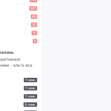
315
287
99
20
10
9
силань
оригінальні
кими - але їх все
7 симв.
7 симв.
7 симв.
8 симв.