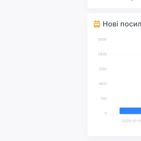
Нові поси
3500
2800
2100
1400
700
0
2025-01-01