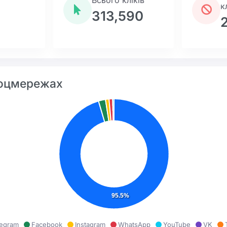
Всього кліків
к
313,590
соцмережах
95.5%
legram
Facebook
Instagram
WhatsApp
YouTube
VK