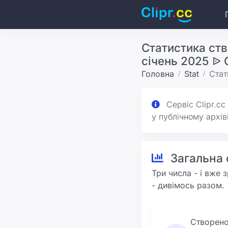
Статистика ств
січень 2025 ᐉ C
Головна
Stat
Стат
Сервіс Clipr.cc
у публічному архіві
Загальна 
Три числа - і вже 
- дивімось разом.
Створен