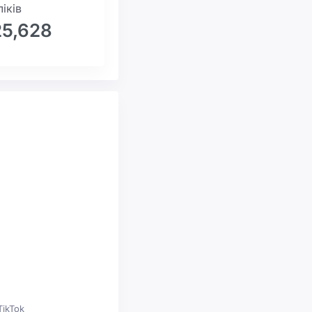
ліків
25,628
TikTok