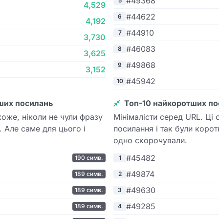
#49368
5
4,529
#44622
6
4,192
#44910
7
3,730
#46083
8
3,625
#49868
9
3,152
#45942
10
ших посилань
Топ-10 найкоротших по
хоже, ніколи не чули фразу
Мінімалісти серед URL. Ці 
 Але саме для цього і
посилання і так були корот
одно скорочували.
#45482
190 симв.
1
#49874
189 симв.
2
#49630
189 симв.
3
#49285
189 симв.
4