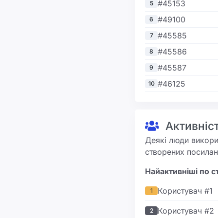
#45153
5
#49100
6
#45585
7
#45586
8
#45587
9
#46125
10
Активніст
Деякі люди викорис
створених посилань
Найактивніші по 
Користувач #1
1
Користувач #2
2