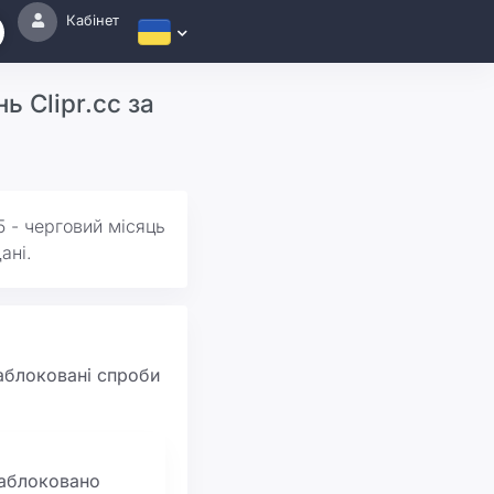
Кабінет
ь Clipr.cc за
5 - черговий місяць
ані.
заблоковані спроби
аблоковано