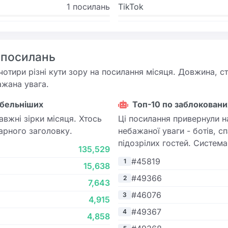
1 посилань
TikTok
 посилань
чотири різні кути зору на посилання місяця. Довжина, с
ажана увага.
абельніших
Топ-10 по заблоковани
авжні зірки місяця. Хтось
Ці посилання привернули н
гарного заголовку.
небажаної уваги - ботів, сп
підозрілих гостей. Система
135,529
#45819
1
15,638
#49366
2
7,643
#46076
3
4,915
#49367
4
4,858