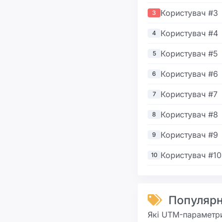
Користувач #3
3
Користувач #4
4
Користувач #5
5
Користувач #6
6
Користувач #7
7
Користувач #8
8
Користувач #9
9
Користувач #10
10
Популярн
Які UTM-параметри