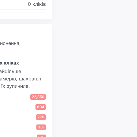
0 кліків
тиснення,
х кліках
айбільше
амерів, шахраїв і
 їх зупинила.
22,850
804
776
381