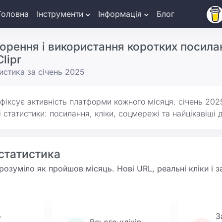
Головна
Інструменти
Інформація
Блог
орення і використання коротких посилан
lipr
истика за січень 2025
 фіксує активність платформи кожного місяця. січень 202
 статистики: посилання, кліки, соцмережі та найцікавіші д
статистика
зрозуміло як пройшов місяць. Нові URL, реальні кліки і 
о
З