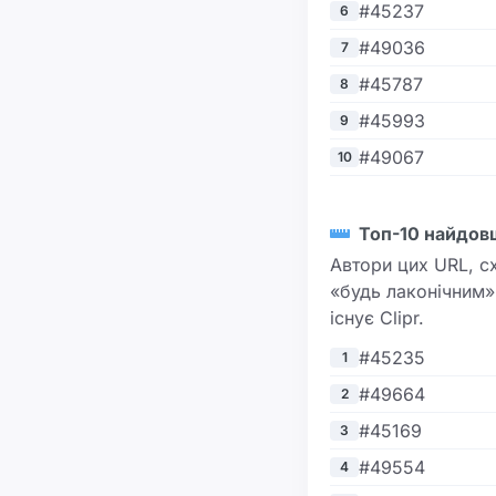
#45237
6
#49036
7
#45787
8
#45993
9
#49067
10
Топ-10 найдов
Автори цих URL, с
«будь лаконічним».
існує Clipr.
#45235
1
#49664
2
#45169
3
#49554
4