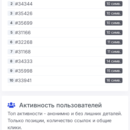
#34344
2
10 симв.
#35426
3
10 симв.
#35699
4
10 симв.
#31166
5
10 симв.
#32268
6
11 симв.
#31168
7
11 симв.
#34333
8
14 симв.
#35998
9
15 симв.
#33941
10
16 симв.
Активность пользователей
Топ активности - анонимно и без лишних деталей.
Только позиции, количество ссылок и общие
клики.