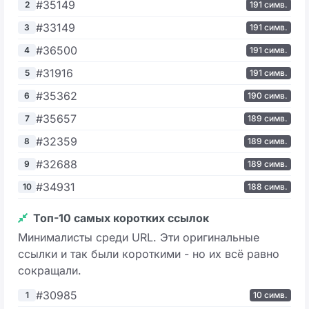
#35149
2
191 симв.
#33149
3
191 симв.
#36500
4
191 симв.
#31916
5
191 симв.
#35362
6
190 симв.
#35657
7
189 симв.
#32359
8
189 симв.
#32688
9
189 симв.
#34931
10
188 симв.
Топ-10 самых коротких ссылок
Минималисты среди URL. Эти оригинальные
ссылки и так были короткими - но их всё равно
сокращали.
#30985
1
10 симв.