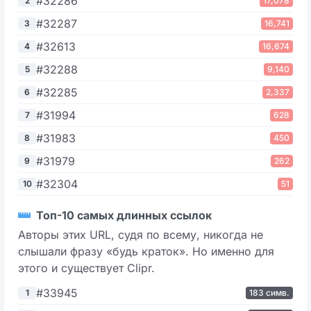
#32286
2
17,078
#32287
3
16,741
#32613
4
16,674
#32288
5
9,140
#32285
6
2,337
#31994
7
628
#31983
8
450
#31979
9
262
#32304
10
51
Топ-10 самых длинных ссылок
Авторы этих URL, судя по всему, никогда не
слышали фразу «будь краток». Но именно для
этого и существует Clipr.
#33945
1
183 симв.