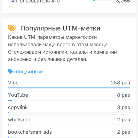
Пользователь #10
3,055
10
Популярные UTM-метки
Какие UTM-параметры маркетологи
использовали чаще всего в этом месяце.
Отслеживаем источники, каналы и кампании -
анонимно и без лишних деталей.
utm_source
Viber
258 раз
YouTube
8 раз
copylink
3 раз
whatsapp
2 раз
bookchefsmm_ads
2 раз