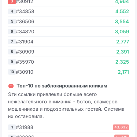
#30912
4,964
3
#34858
4,552
4
#36506
3,554
5
#34820
3,059
6
#31904
2,777
7
#30909
2,391
8
#35970
2,325
9
#30910
2,171
10
Топ-10 по заблокированным кликам
Эти ссылки привлекли больше всего
нежелательного внимания - ботов, спамеров,
мошенников и подозрительных гостей. Система
их остановила.
#31988
1
43,632