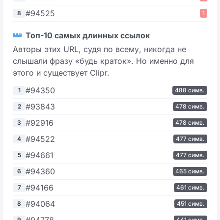
#94525
8
1
Топ-10 самых длинных ссылок
Авторы этих URL, судя по всему, никогда не
слышали фразу «будь краток». Но именно для
этого и существует Clipr.
#94350
1
488 симв.
#93843
2
478 симв.
#92916
3
478 симв.
#94522
4
477 симв.
#94661
5
477 симв.
#94360
6
465 симв.
#94166
7
461 симв.
#94064
8
451 симв.
#94778
9
441 симв.