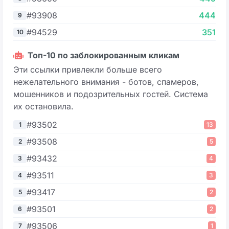
#93908
444
9
#94529
351
10
Топ-10 по заблокированным кликам
Эти ссылки привлекли больше всего
нежелательного внимания - ботов, спамеров,
мошенников и подозрительных гостей. Система
их остановила.
#93502
1
13
#93508
2
5
#93432
3
4
#93511
4
3
#93417
5
2
#93501
6
2
#93506
7
1