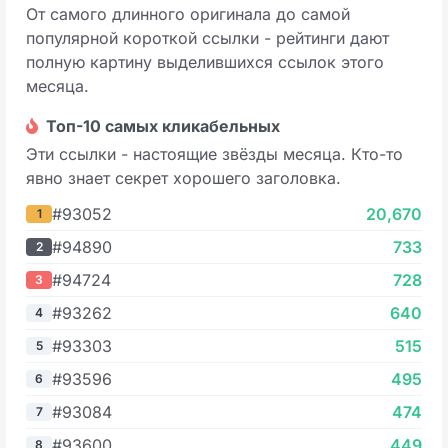
От самого длинного оригинала до самой
популярной короткой ссылки - рейтинги дают
полную картину выделившихся ссылок этого
месяца.
Топ-10 самых кликабельных
Эти ссылки - настоящие звёзды месяца. Кто-то
явно знает секрет хорошего заголовка.
#93052
20,670
1
#94890
733
2
#94724
728
3
#93262
640
4
#93303
515
5
#93596
495
6
#93084
474
7
#93600
449
8